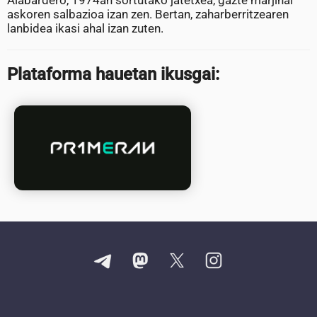
Alabardero, 1974an sortutako jatetxea, gazte marjinal
askoren salbazioa izan zen. Bertan, zaharberritzearen
lanbidea ikasi ahal izan zuten.
Plataforma hauetan ikusgai: