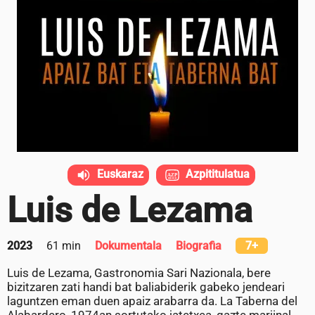
Euskaraz
Azpititulatua
Luis de Lezama
2023
61 min
Dokumentala
Biografia
7+
Luis de Lezama, Gastronomia Sari Nazionala, bere
bizitzaren zati handi bat baliabiderik gabeko jendeari
laguntzen eman duen apaiz arabarra da. La Taberna del