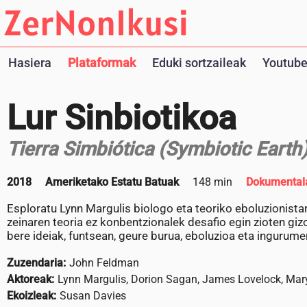
Hasiera
Plataformak
Eduki sortzaileak
Youtube
Lur Sinbiotikoa
Tierra Simbiótica (Symbiotic Earth
2018
Ameriketako Estatu Batuak
148 min
Dokumental
Esploratu Lynn Margulis biologo eta teoriko eboluzionistaren
zeinaren teoria ez konbentzionalek desafio egin zioten gizo
bere ideiak, funtsean, geure burua, eboluzioa eta ingurume
Zuzendaria:
John Feldman
Aktoreak:
Lynn Margulis, Dorion Sagan, James Lovelock, Mary
Ekoizleak:
Susan Davies