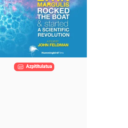
Azpititulatua