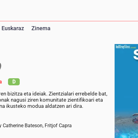
 Euskaraz
Zinema
)
a
D
 bizitza eta ideiak. Zientzialari errebelde bat,
nak nagusi ziren komunitate zientifikoari eta
na ikusteko modua aldatzen ari dira.
 Catherine Bateson, Fritjof Capra