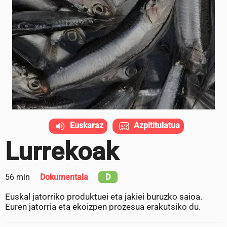
Euskaraz
Azpititulatua
Lurrekoak
56 min
Dokumentala
D
Euskal jatorriko produktuei eta jakiei buruzko saioa.
Euren jatorria eta ekoizpen prozesua erakutsiko du.