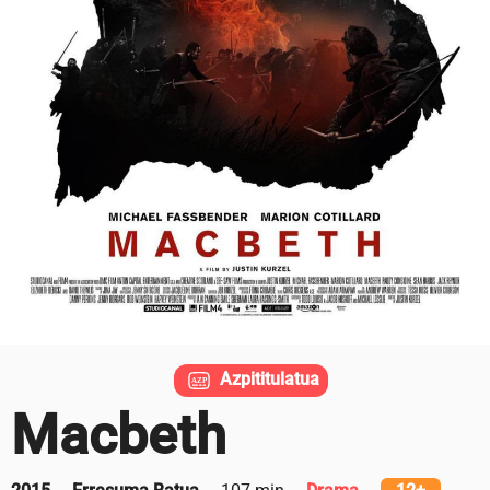
Azpititulatua
Macbeth