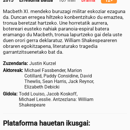
2015
Erresuma Batua
107 min
Drama
12+
Macbeth XI. mendeko buruzagi militar eskoziar ezaguna
da. Duncan erregea hiltzeko konbentzituko du emaztea,
tronua beretzat hartzeko. Une horretatik aurrera,
botereari eusteko nahiak paranoia-espiral batera
eramango du Macbeth, tronua lapurtzeko gai dela uste
duen orori gerra deklaratuz. William Shakespeareren
obraren egokitzapena, literaturako tragedia
garrantzitsuenetako bat da.
Zuzendaria:
Justin Kurzel
Aktoreak:
Michael Fassbender, Marion
Cotillard, Paddy Considine, David
Thewlis, Sean Harris, Jack Reynor,
Elizabeth Debicki
Gidoia:
Todd Louiso, Jacob Koskoff,
Michael Lesslie. Antzezlana: William
Shakespeare
Plataforma hauetan ikusgai: