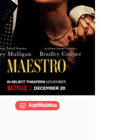
Azpititulatua