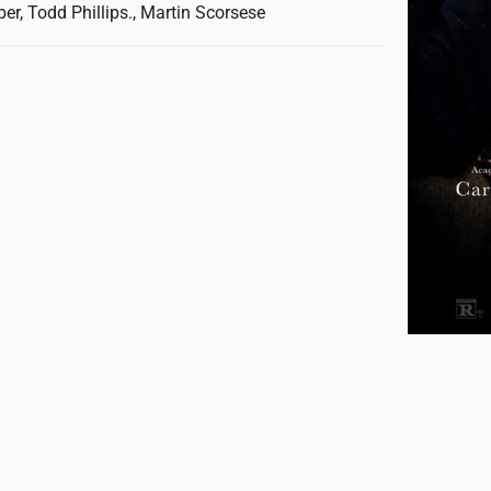
er, Todd Phillips., Martin Scorsese