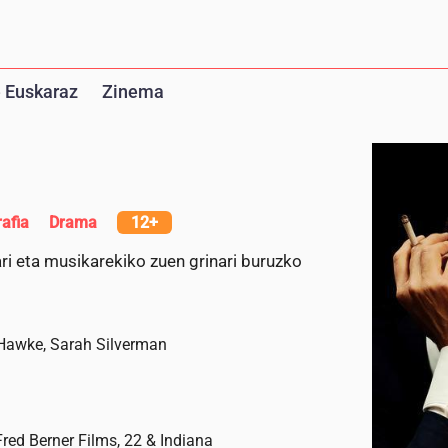
 Euskaraz
Zinema
rafia
Drama
12+
ri eta musikarekiko zuen grinari buruzko
 Hawke, Sarah Silverman
Fred Berner Films, 22 & Indiana