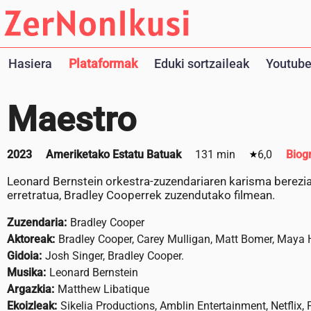
Hasiera
Plataformak
Eduki sortzaileak
Youtube
Maestro
2023
Ameriketako Estatu Batuak
131 min
6,0
Biog
Leonard Bernstein orkestra-zuzendariaren karisma berezia
erretratua, Bradley Cooperrek zuzendutako filmean.
Zuzendaria:
Bradley Cooper
Aktoreak:
Bradley Cooper, Carey Mulligan, Matt Bomer, Maya
Gidoia:
Josh Singer, Bradley Cooper.
Musika:
Leonard Bernstein
Argazkia:
Matthew Libatique
Ekoizleak:
Sikelia Productions, Amblin Entertainment, Netflix, 