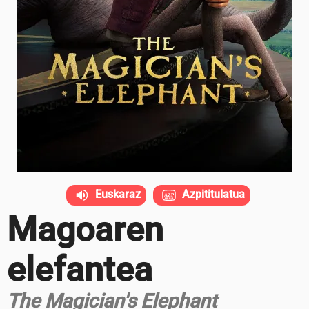
Euskaraz
Azpititulatua
Magoaren
elefantea
The Magician's Elephant