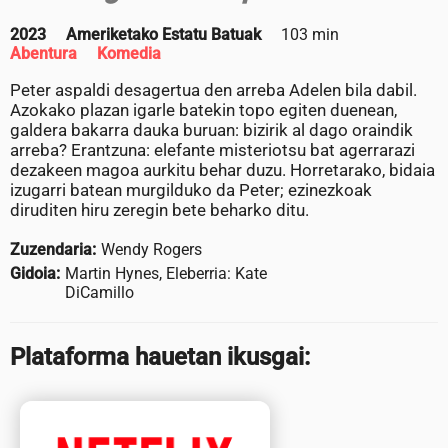
2023
Ameriketako Estatu Batuak
103 min
Abentura
Komedia
Peter aspaldi desagertua den arreba Adelen bila dabil.
Azokako plazan igarle batekin topo egiten duenean,
galdera bakarra dauka buruan: bizirik al dago oraindik
arreba? Erantzuna: elefante misteriotsu bat agerrarazi
dezakeen magoa aurkitu behar duzu. Horretarako, bidaia
izugarri batean murgilduko da Peter; ezinezkoak
diruditen hiru zeregin bete beharko ditu.
Zuzendaria:
Wendy Rogers
Gidoia:
Martin Hynes, Eleberria: Kate
DiCamillo
Plataforma hauetan ikusgai: