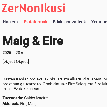
Hasiera
Plataformak
Eduki sortzaileak
Youtube
Maig & Eire
2026
20 min
[object Object]
-----------------------------
Gaztea Kabian proiektuak hiru artista elkartu ditu abesti 
prozesua gauzatzeko. Gonbidatuak: Eire Salegi eta Eire Ma
izena: Ez dakizunean.
Zuzendaria:
Galder Izagirre
Aktoreak:
Eire, Maig