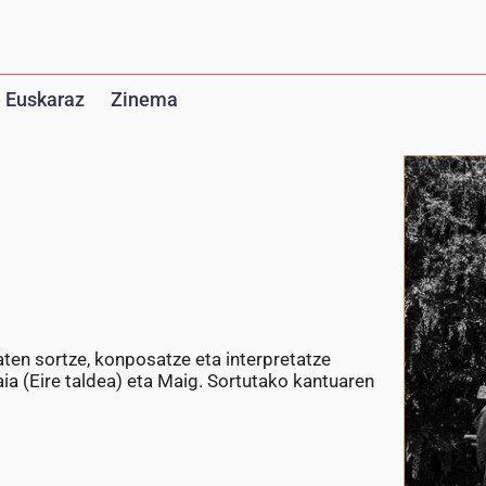
 Euskaraz
Zinema
baten sortze, konposatze eta interpretatze
ia (Eire taldea) eta Maig. Sortutako kantuaren