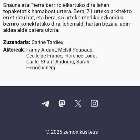
Shauna eta Pierre berriro elkartuko dira lehen
topaketatik hamabost urtera. Bera, 71 urteko arkitekto
erretiratu bat, eta bera, 45 urteko mediku ezkondua,
berriro konektatuko dira, lehen aldi hartan bezala, adin-
aldea alde batera utzita.
Zuzendaria:
Carine Tardieu
Aktoreak:
Fanny Ardant, Melvil Poupaud,
Cécile de France, Florence Loiret
Caille, Sharif Andoura, Sarah
Henochsberg
© 2025
zernonikusi.eus