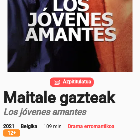
Azpititulatua
Maitale gazteak
Los jóvenes amantes
2021
Belgika
109 min
Drama erromantikoa
12+