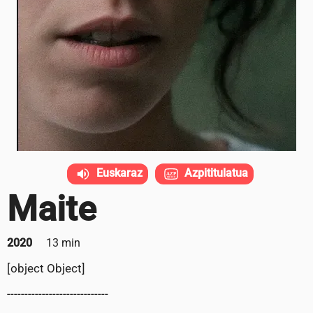
Euskaraz
Azpititulatua
Maite
2020
13 min
[object Object]
-----------------------------