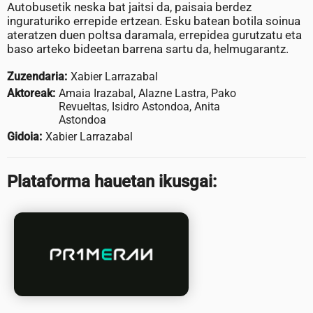
Autobusetik neska bat jaitsi da, paisaia berdez
inguraturiko errepide ertzean. Esku batean botila soinua
ateratzen duen poltsa daramala, errepidea gurutzatu eta
baso arteko bideetan barrena sartu da, helmugarantz.
Zuzendaria:
Xabier Larrazabal
Aktoreak:
Amaia Irazabal, Alazne Lastra, Pako
Revueltas, Isidro Astondoa, Anita
Astondoa
Gidoia:
Xabier Larrazabal
Plataforma hauetan ikusgai: