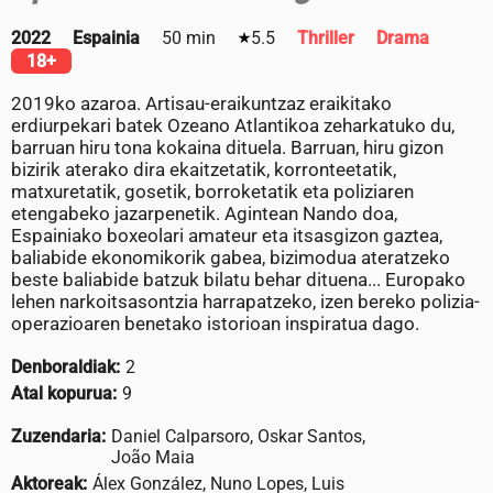
2022
Espainia
50 min
5.5
Thriller
Drama
18+
2019ko azaroa. Artisau-eraikuntzaz eraikitako
erdiurpekari batek Ozeano Atlantikoa zeharkatuko du,
barruan hiru tona kokaina dituela. Barruan, hiru gizon
bizirik aterako dira ekaitzetatik, korronteetatik,
matxuretatik, gosetik, borroketatik eta poliziaren
etengabeko jazarpenetik. Agintean Nando doa,
Espainiako boxeolari amateur eta itsasgizon gaztea,
baliabide ekonomikorik gabea, bizimodua ateratzeko
beste baliabide batzuk bilatu behar dituena... Europako
lehen narkoitsasontzia harrapatzeko, izen bereko polizia-
operazioaren benetako istorioan inspiratua dago.
Denboraldiak:
2
Atal kopurua:
9
Zuzendaria:
Daniel Calparsoro, Oskar Santos,
João Maia
Aktoreak:
Álex González, Nuno Lopes, Luis