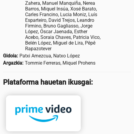
Zahera, Manuel Manquiña, Nerea
Barros, Miquel Insúa, Xosé Barato,
Carles Francino, Lucia Moniz, Luís
Esparteiro, David Trejos, Leandro
Firmino, Bruno Gagliasso, Jorge
López, Óscar Jaenada, Esther
Acebo, Soraia Chaves, Patricia Vico,
Belén López, Miguel de Lira, Pêpê
Rapazotever
Gidoia:
Patxi Amezcua, Natxo López
Argazkia:
Tommie Ferreras, Miquel Prohens
Plataforma hauetan ikusgai: