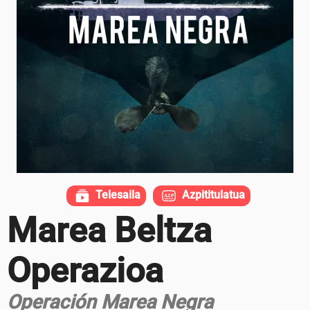
Telesaila
Azpititulatua
Marea Beltza
Operazioa
Operación Marea Negra