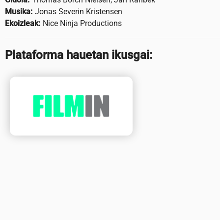
Musika:
Jonas Severin Kristensen
Ekoizleak:
Nice Ninja Productions
Plataforma hauetan ikusgai: