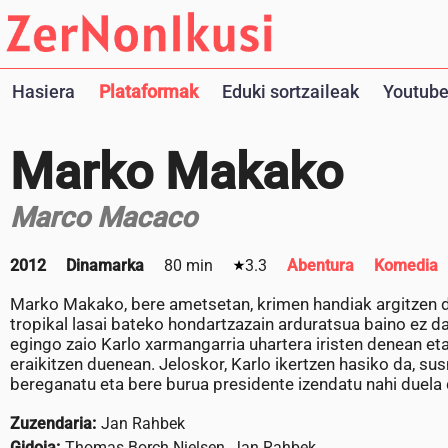
Hasiera
Plataformak
Eduki sortzaileak
Youtube
Marko Makako
Marco Macaco
2012
Dinamarka
80 min
3.3
Abentura
Komedia
Marko Makako, bere ametsetan, krimen handiak argitzen dit
tropikal lasai bateko hondartzazain arduratsua baino ez d
egingo zaio Karlo xarmangarria uhartera iristen denean et
eraikitzen duenean. Jeloskor, Karlo ikertzen hasiko da, su
bereganatu eta bere burua presidente izendatu nahi duela 
Zuzendaria:
Jan Rahbek
Gidoia:
Thomas Borch Nielsen, Jan Rahbek