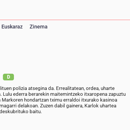
 Euskaraz
Zinema
D
uen polizia atsegina da. Errealitatean, ordea, uharte
a. Lulu ederra berarekin maitemintzeko itxaropena zapuztu
a Markoren hondartzan tximu erraldoi itxurako kasinoa
smagarri delakoan. Zuzen dabil gainera, Karlok uhartea
deskubrituko baitu.