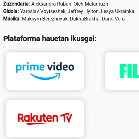
Zuzendaria:
Aleksandra Ruban, Oleh Malamuzh
Gidoia:
Yaroslav Voytseshek, Jeffrey Hylton, Lesya Ukrainka
Musika:
Maksym Berezhnyak, DakhaBrakha, Dario Vero
Plataforma hauetan ikusgai: