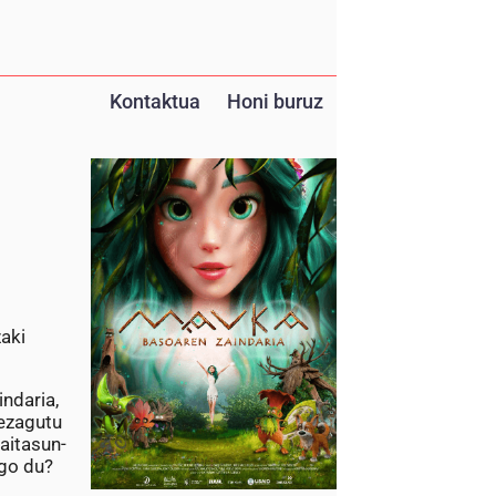
Kontaktua
Honi buruz
aki
ndaria,
 ezagutu
aitasun-
ngo du?