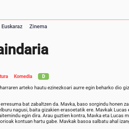
 Euskaraz
Zinema
indaria
tura
Komedia
D
arraren arteko hautu ezinezkoari aurre egin beharko dio giz
o erresuma bat zabaltzen da. Mavka, baso sorgindu honen zai
buru nagusi, baita gizakien erasoetatik ere. Mavkak Lucas
itemindu egin dira. Arau guztien kontra, Mavka eta Lucas m
ndorioak kontuan hartu gabe. Mavkak basoa salbatu ahal iza