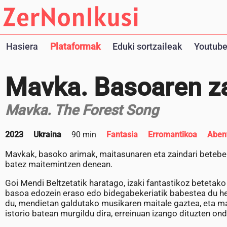
Hasiera
Plataformak
Eduki sortzaileak
Youtube
Mavka. Basoaren za
Mavka. The Forest Song
2023
Ukraina
90 min
Fantasia
Erromantikoa
Aben
Mavkak, basoko arimak, maitasunaren eta zaindari betebeh
batez maitemintzen denean.
Goi Mendi Beltzetatik haratago, izaki fantastikoz betetak
basoa edozein eraso edo bidegabekeriatik babestea du hel
du, mendietan galdutako musikaren maitale gaztea, eta ma
istorio batean murgildu dira, erreinuan izango dituzten o