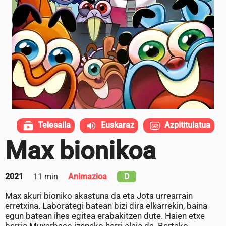
Telesaila
Euskaraz
Azpititulatua
Max bionikoa
2021
11 min
Animazioa
D
Max akuri bioniko akastuna da eta Jota urrearrain
erretxina. Laborategi batean bizi dira elkarrekin, baina
egun batean ihes egitea erabakitzen dute. Haien etxe