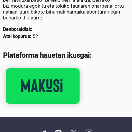
berria Muxarbaso izeneko herri alaia da. Bertako
bizimodura egokitu eta tokiko faunaren onarpena lortu
nahian, gure bikote bihurriak hamaika abenturari egin
beharko dio aurre.
Denboraldiak:
1
Atal kopurua:
52
Plataforma hauetan ikusgai: