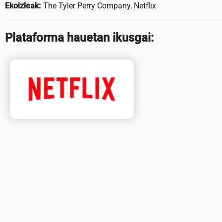
Ekoizleak:
The Tyler Perry Company, Netflix
Plataforma hauetan ikusgai: