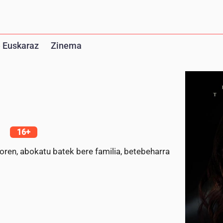
 Euskaraz
Zinema
16+
oren, abokatu batek bere familia, betebeharra