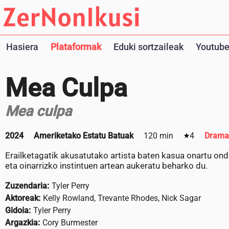
Hasiera
Plataformak
Eduki sortzaileak
Youtube
Mea Culpa
Mea culpa
2024
Ameriketako Estatu Batuak
120 min
4
Drama
Erailketagatik akusatutako artista baten kasua onartu ond
eta oinarrizko instintuen artean aukeratu beharko du.
Zuzendaria:
Tyler Perry
Aktoreak:
Kelly Rowland, Trevante Rhodes, Nick Sagar
Gidoia:
Tyler Perry
Argazkia:
Cory Burmester