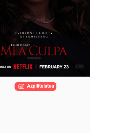
Azpititulatua