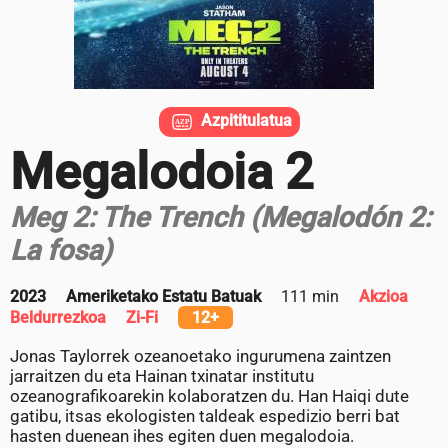
Azpititulatua
Megalodoia 2
Meg 2: The Trench (Megalodón 2:
La fosa)
2023
Ameriketako Estatu Batuak
111 min
Akzioa
Beldurrezkoa
Zi-Fi
12+
Jonas Taylorrek ozeanoetako ingurumena zaintzen
jarraitzen du eta Hainan txinatar institutu
ozeanografikoarekin kolaboratzen du. Han Haiqi dute
gatibu, itsas ekologisten taldeak espedizio berri bat
hasten duenean ihes egiten duen megalodoia.