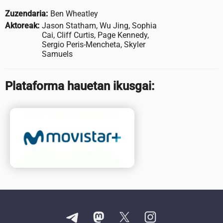
Zuzendaria:
Ben Wheatley
Aktoreak:
Jason Statham, Wu Jing, Sophia
Cai, Cliff Curtis, Page Kennedy,
Sergio Peris-Mencheta, Skyler
Samuels
Plataforma hauetan ikusgai: