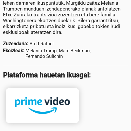
lehen damaren ikuspuntutik. Murgildu zaitez Melania
Trumpen munduan izendapenerako planak antolatzen,
Etxe Zurirako trantsizioa zuzentzen eta bere familia
Washingtonera ekartzen duelarik. Bilera garrantzitsu,
elkarrizketa pribatu eta inoiz ikusi gabeko tokien irudi
esklusiboak ateratzen dira.
Zuzendaria:
Brett Ratner
Ekoizleak:
Melania Trump, Marc Beckman,
Fernando Sulichin
Plataforma hauetan ikusgai: