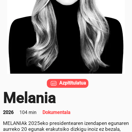
Azpititulatua
Melania
2026
104 min
Dokumentala
MELANIAk 2025eko presidentearen izendapen egunaren
aurreko 20 egunak erakutsiko dizkigu inoiz ez bezala,