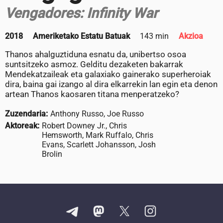
Vengadores: Infinity War
2018
Ameriketako Estatu Batuak
143 min
Akzioa
Thanos ahalguztiduna esnatu da, unibertso osoa
suntsitzeko asmoz. Gelditu dezaketen bakarrak
Mendekatzaileak eta galaxiako gainerako superheroiak
dira, baina gai izango al dira elkarrekin lan egin eta denon
artean Thanos kaosaren titana menperatzeko?
Zuzendaria:
Anthony Russo, Joe Russo
Aktoreak:
Robert Downey Jr., Chris
Hemsworth, Mark Ruffalo, Chris
Evans, Scarlett Johansson, Josh
Brolin