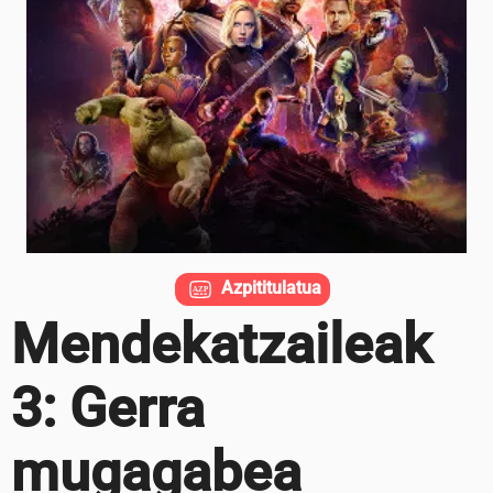
Azpititulatua
Mendekatzaileak
3: Gerra
mugagabea