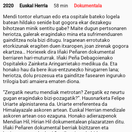
2020
Euskal Herria
58 min
Dokumentala
Mendi tontor elurtuan edo eta ospitale bateko logela
batean hildako senide bat gogora ekar dezakegu
bihotzean minik sentitu gabe? Maite dugun pertsonaren
heriotza, galerak eragindako mina eta sufrimenduaren
gainditzea nola bizi ditugu. Iraganean errotutako
etorkizunak eragiten duen itxaropen, joan zirenak gogora
ekartzea… Horiexek dira Iñaki Peñaren dokumental
berriaren hari-muturrak. Iñaki Peña Debagoienako
Ospitaleko Zainketa Aringarrietako medikua da. Eta
honako hau da bere ikus-entzunezko hirugarren lana;
heriotza, dolu prozesua eta gainditze fasearen inguruko
trilogia bati amaiera ematen diona.
“Zergatik neurtu mendiak metrotan? Zergatik ez neurtu
gugan eragindako bizi-pozagatik?”. Hausnarketa Felipe
Uriarte alpinistarena da. Uriarte erreferentea da
Himalayazale askoren artean. Euskal Herrian mendizale
askoren artean oso ezaguna. Honako adierazpenok
Mendian Hil, Hirian Hil dokumentalean plazaratzen ditu.
Iñaki Peñaren dokumental berriak bizitzaren eta