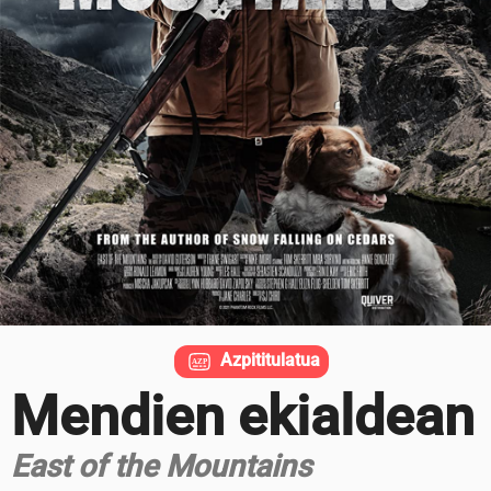
Azpititulatua
Mendien ekialdean
East of the Mountains