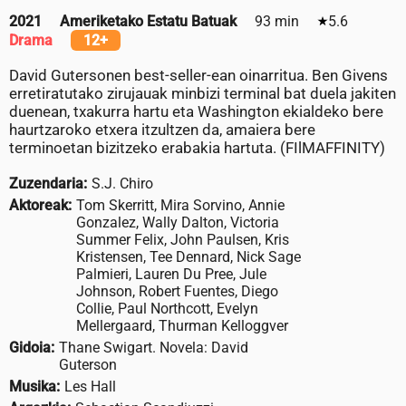
2021
Ameriketako Estatu Batuak
93 min
5.6
Drama
12+
David Gutersonen best-seller-ean oinarritua. Ben Givens
erretiratutako zirujauak minbizi terminal bat duela jakiten
duenean, txakurra hartu eta Washington ekialdeko bere
haurtzaroko etxera itzultzen da, amaiera bere
terminoetan bizitzeko erabakia hartuta. (FIlMAFFINITY)
Zuzendaria:
S.J. Chiro
Aktoreak:
Tom Skerritt, Mira Sorvino, Annie
Gonzalez, Wally Dalton, Victoria
Summer Felix, John Paulsen, Kris
Kristensen, Tee Dennard, Nick Sage
Palmieri, Lauren Du Pree, Jule
Johnson, Robert Fuentes, Diego
Collie, Paul Northcott, Evelyn
Mellergaard, Thurman Kelloggver
Gidoia:
Thane Swigart. Novela: David
Guterson
Musika:
Les Hall