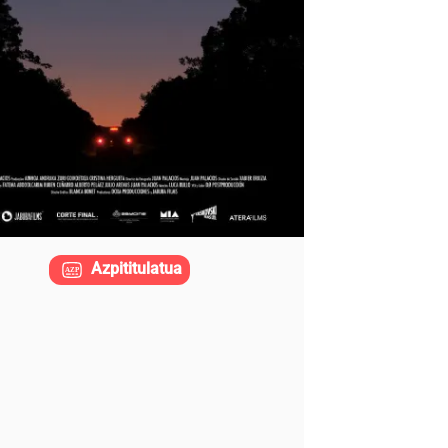
Azpititulatua