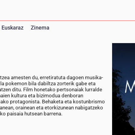
 Euskaraz
Zinema
atzea amesten du, erretiratuta dagoen musika-
la pokemon bila dabiltza zorterik gabe eta
tzen ditu. Film honetako pertsonaiak lurralde
 haien kultura eta bizimodua denboran
netako protagonista. Behaketa eta kostunbrismo
aganean, orainean eta etorkizunean nabigatzeko
ko paisaia hutsean barrena.