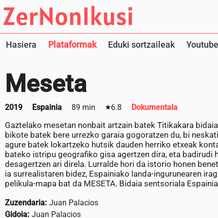
Hasiera
Plataformak
Eduki sortzaileak
Youtube
Meseta
2019
Espainia
89 min
6.8
Dokumentala
Gaztelako mesetan nonbait artzain batek Titikakara bidai
bikote batek bere urrezko garaia gogoratzen du, bi neskati
agure batek lokartzeko hutsik dauden herriko etxeak konta
bateko istripu geografiko gisa agertzen dira, eta badirudi
desagertzen ari direla. Lurralde hori da istorio honen be
ia surrealistaren bidez, Espainiako landa-ingurunearen ir
pelikula-mapa bat da MESETA. Bidaia sentsoriala Espainia
Zuzendaria:
Juan Palacios
Gidoia:
Juan Palacios