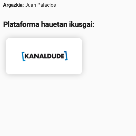
Argazkia:
Juan Palacios
Plataforma hauetan ikusgai: