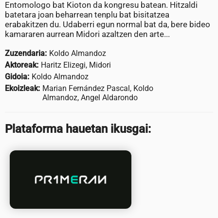
Entomologo bat Kioton da kongresu batean. Hitzaldi
batetara joan beharrean tenplu bat bisitatzea
erabakitzen du. Udaberri egun normal bat da, bere bideo
kamararen aurrean Midori azaltzen den arte...
Zuzendaria:
Koldo Almandoz
Aktoreak:
Haritz Elizegi, Midori
Gidoia:
Koldo Almandoz
Ekoizleak:
Marian Fernández Pascal, Koldo
Almandoz, Angel Aldarondo
Plataforma hauetan ikusgai: