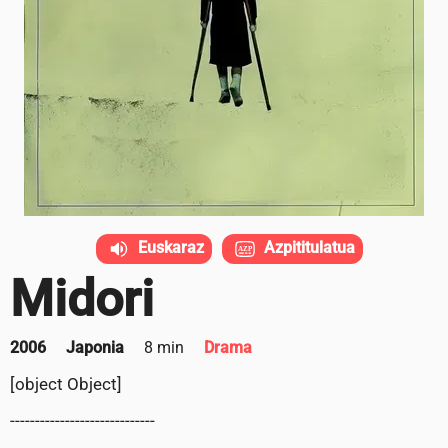
Euskaraz
Azpititulatua
Midori
2006
Japonia
8 min
Drama
[object Object]
-----------------------------