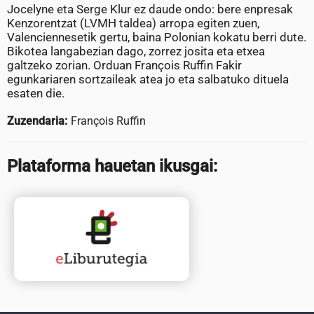
Jocelyne eta Serge Klur ez daude ondo: bere enpresak
Kenzorentzat (LVMH taldea) arropa egiten zuen,
Valenciennesetik gertu, baina Polonian kokatu berri dute.
Bikotea langabezian dago, zorrez josita eta etxea
galtzeko zorian. Orduan François Ruffin Fakir
egunkariaren sortzaileak atea jo eta salbatuko dituela
esaten die.
Zuzendaria:
François Ruffin
Plataforma hauetan ikusgai: