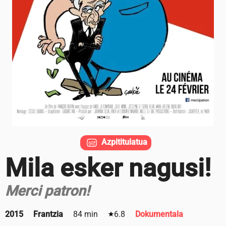
Azpititulatua
Mila esker nagusi!
Merci patron!
2015
Frantzia
84 min
6.8
Dokumentala