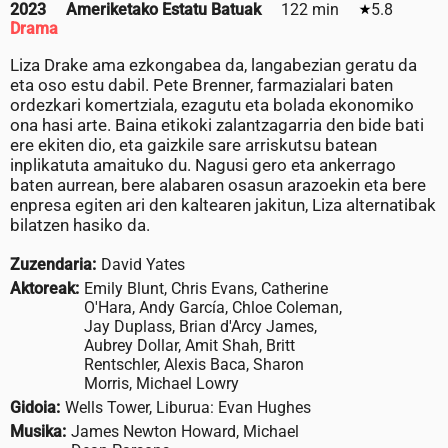
2023
Ameriketako Estatu Batuak
122 min
5.8
Drama
Liza Drake ama ezkongabea da, langabezian geratu da
eta oso estu dabil. Pete Brenner, farmazialari baten
ordezkari komertziala, ezagutu eta bolada ekonomiko
ona hasi arte. Baina etikoki zalantzagarria den bide bati
ere ekiten dio, eta gaizkile sare arriskutsu batean
inplikatuta amaituko du. Nagusi gero eta ankerrago
baten aurrean, bere alabaren osasun arazoekin eta bere
enpresa egiten ari den kaltearen jakitun, Liza alternatibak
bilatzen hasiko da.
Zuzendaria:
David Yates
Aktoreak:
Emily Blunt, Chris Evans, Catherine
O'Hara, Andy García, Chloe Coleman,
Jay Duplass, Brian d'Arcy James,
Aubrey Dollar, Amit Shah, Britt
Rentschler, Alexis Baca, Sharon
Morris, Michael Lowry
Gidoia:
Wells Tower, Liburua: Evan Hughes
Musika:
James Newton Howard, Michael