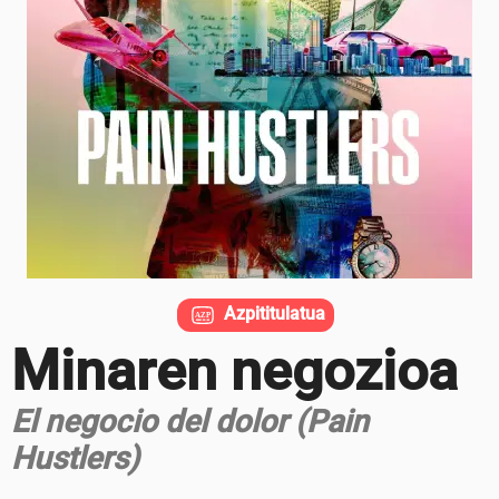
Azpititulatua
Minaren negozioa
El negocio del dolor (Pain
Hustlers)