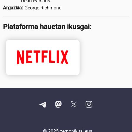
Dean Parsons
Argazkia:
George Richmond
Plataforma hauetan ikusgai:
© 2025
zernonikusi.eus