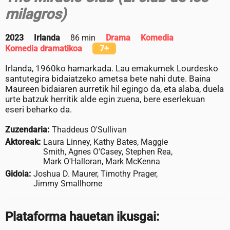
milagros)
2023
Irlanda
86 min
Drama
Komedia
Komedia dramatikoa
7+
Irlanda, 1960ko hamarkada. Lau emakumek Lourdesko
santutegira bidaiatzeko ametsa bete nahi dute. Baina
Maureen bidaiaren aurretik hil egingo da, eta alaba, duela
urte batzuk herritik alde egin zuena, bere eserlekuan
eseri beharko da.
Zuzendaria:
Thaddeus O'Sullivan
Aktoreak:
Laura Linney, Kathy Bates, Maggie
Smith, Agnes O'Casey, Stephen Rea,
Mark O'Halloran, Mark McKenna
Gidoia:
Joshua D. Maurer, Timothy Prager,
Jimmy Smallhorne
Plataforma hauetan ikusgai: