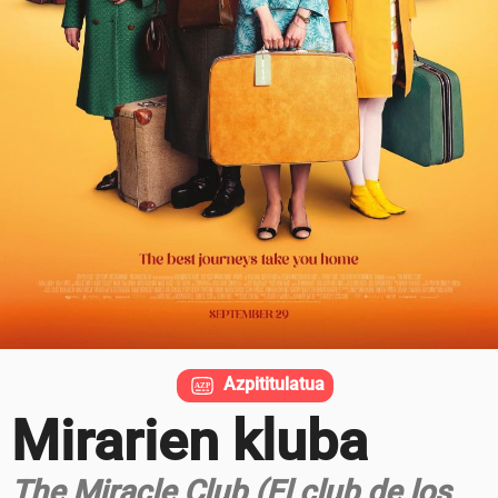
Azpititulatua
Mirarien kluba
The Miracle Club (El club de los