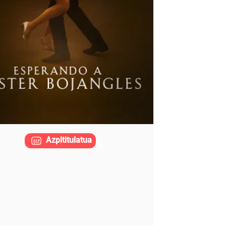
Azpititulatua