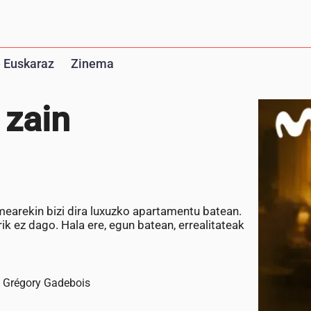
 Euskaraz
Zinema
 zain
earekin bizi dira luxuzko apartamentu batean.
ik ez dago. Hala ere, egun batean, errealitateak
, Grégory Gadebois