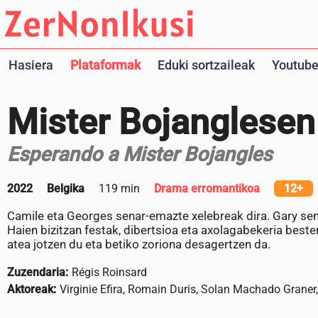
Hasiera
Plataformak
Eduki sortzaileak
Youtube
Mister Bojanglesen
Esperando a Mister Bojangles
2022
Belgika
119 min
Drama erromantikoa
12+
Camile eta Georges senar-emazte xelebreak dira. Gary sem
Haien bizitzan festak, dibertsioa eta axolagabekeria bester
atea jotzen du eta betiko zoriona desagertzen da.
Zuzendaria:
Régis Roinsard
Aktoreak:
Virginie Efira, Romain Duris, Solan Machado Graner