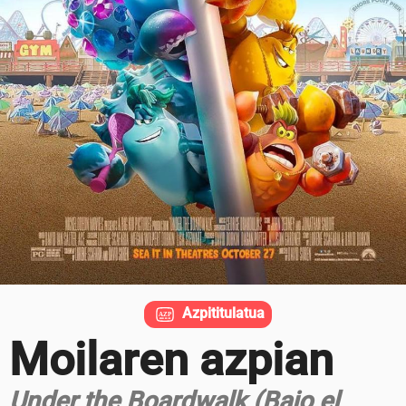
Azpititulatua
Moilaren azpian
Under the Boardwalk (Bajo el