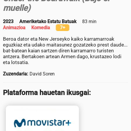
muelle)
2023
Ameriketako Estatu Batuak
83 min
Animazioa
Komedia
7+
Beroa dator eta New Jerseyko kaiko karramarroak
eguzkiaz eta udako maitasunez gozatzeko prest daude...
bat-batean kaian sartzen diren karramarro turisten
antzera. Bertakoen artean Armen dago, krustazeo lodi
eta lotsatia.
Zuzendaria:
David Soren
Plataforma hauetan ikusgai: