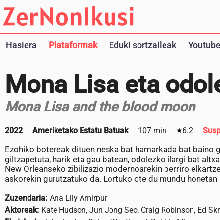
Hasiera
Plataformak
Eduki sortzaileak
Youtube
Mona Lisa eta odole
Mona Lisa and the blood moon
2022
Ameriketako Estatu Batuak
107 min
6.2
Sus
Ezohiko botereak dituen neska bat hamarkada bat baino g
giltzapetuta, harik eta gau batean, odolezko ilargi bat altx
New Orleanseko zibilizazio modernoarekin berriro elkartz
askorekin gurutzatuko da. Lortuko ote du mundu honetan 
Zuzendaria:
Ana Lily Amirpur
Aktoreak:
Kate Hudson, Jun Jong Seo, Craig Robinson, Ed Skr