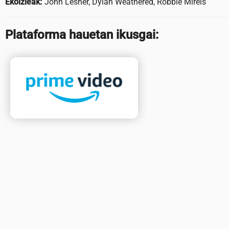
Ekoizleak:
John Lesher, Dylan Weathered, Robbie Mirels
Plataforma hauetan ikusgai: