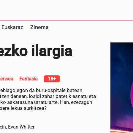
 Euskaraz
Zinema
zko ilargia
pensea
Fantasia
18+
ehiago egon da buru-ospitale batean
atzen denean, loaldi zahar batetik esnatu eta
eko askatasuna urratu arte. Han, ezezagun
bere lekua aurkitzea?
ein, Evan Whitten