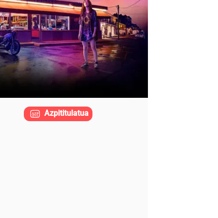
Azpititulatua