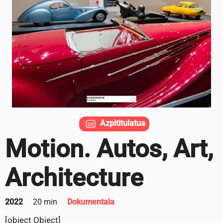
Azpititulatua
Motion. Autos, Art,
Architecture
2022
20 min
Dokumentala
[object Object]