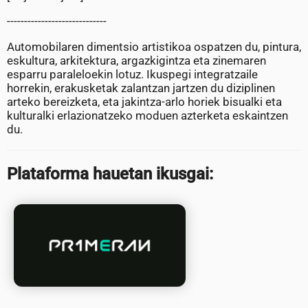
-----------------------------
Automobilaren dimentsio artistikoa ospatzen du, pintura,
eskultura, arkitektura, argazkigintza eta zinemaren
esparru paraleloekin lotuz. Ikuspegi integratzaile
horrekin, erakusketak zalantzan jartzen du diziplinen
arteko bereizketa, eta jakintza-arlo horiek bisualki eta
kulturalki erlazionatzeko moduen azterketa eskaintzen
du.
Plataforma hauetan ikusgai: