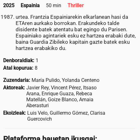
2025
Espainia
50 min
Thriller
urtea. Frantzia Espainiarekin elkarlanean hasi da
ETAren aurkako borrokan. Erakundeko talde
disidente batek atentatu bat egingo du Parisen.
Espainiako agintariek esku ez hartzea erabaki dute,
baina Guardia Zibileko kapitain gazte batek esku
hartzea erabakiko du.
Denboraldiak:
1
Atal kopurua:
8
Zuzendaria:
María Pulido, Yolanda Centeno
Aktoreak:
Javier Rey, Vincent Pérez, Itsaso
Arana, Enrique Guaza, Rebeca
Matellán, Goize Blanco, Amaia
Aberasturi
Ekoizleak:
Luis Velo, Guillermo Gómez, Clarisa
Guercovich
Plataforma hauetan ikusgai: