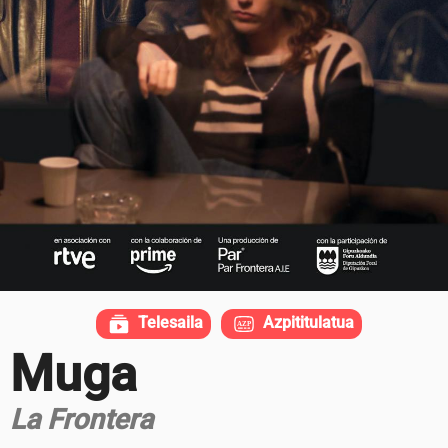
Telesaila
Azpititulatua
Muga
La Frontera