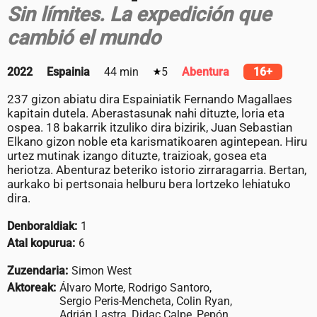
Sin límites. La expedición que
cambió el mundo
2022
Espainia
44 min
5
Abentura
16+
237 gizon abiatu dira Espainiatik Fernando Magallaes
kapitain dutela. Aberastasunak nahi dituzte, loria eta
ospea. 18 bakarrik itzuliko dira bizirik, Juan Sebastian
Elkano gizon noble eta karismatikoaren agintepean. Hiru
urtez mutinak izango dituzte, traizioak, gosea eta
heriotza. Abenturaz beteriko istorio zirraragarria. Bertan,
aurkako bi pertsonaia helburu bera lortzeko lehiatuko
dira.
Denboraldiak:
1
Atal kopurua:
6
Zuzendaria:
Simon West
Aktoreak:
Álvaro Morte, Rodrigo Santoro,
Sergio Peris-Mencheta, Colin Ryan,
Adrián Lastra, Didac Calpe, Pepón