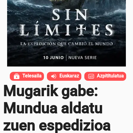
Telesaila
Euskaraz
Azpititulatua
Mugarik gabe:
Mundua aldatu
zuen espedizioa