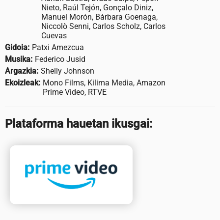
Nieto, Raúl Tejón, Gonçalo Diniz,
Manuel Morón, Bárbara Goenaga,
Niccolò Senni, Carlos Scholz, Carlos
Cuevas
Gidoia:
Patxi Amezcua
Musika:
Federico Jusid
Argazkia:
Shelly Johnson
Ekoizleak:
Mono Films, Kilima Media, Amazon
Prime Video, RTVE
Plataforma hauetan ikusgai: