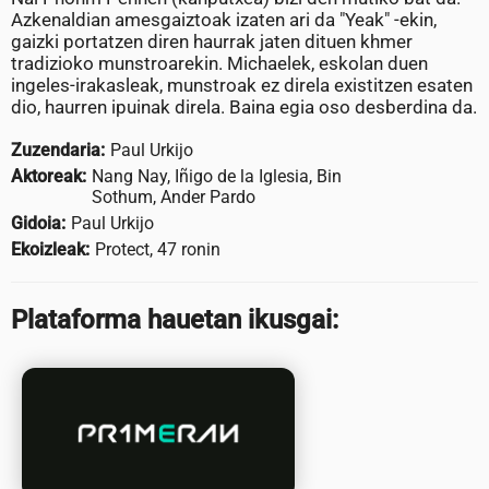
Azkenaldian amesgaiztoak izaten ari da "Yeak" -ekin,
gaizki portatzen diren haurrak jaten dituen khmer
tradizioko munstroarekin. Michaelek, eskolan duen
ingeles-irakasleak, munstroak ez direla existitzen esaten
dio, haurren ipuinak direla. Baina egia oso desberdina da.
Zuzendaria:
Paul Urkijo
Aktoreak:
Nang Nay, Iñigo de la Iglesia, Bin
Sothum, Ander Pardo
Gidoia:
Paul Urkijo
Ekoizleak:
Protect, 47 ronin
Plataforma hauetan ikusgai: