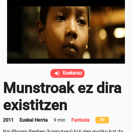
Euskaraz
Munstroak ez dira
existitzen
2011
Euskal Herria
9 min
Fantasia
7+
Nai Phonm Penhen (kanputxea) bizi den mutiko bat da.