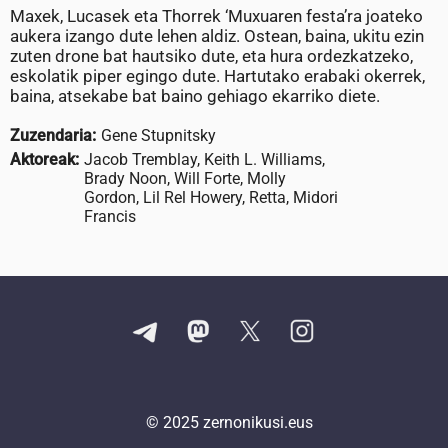
Maxek, Lucasek eta Thorrek ‘Muxuaren festa’ra joateko
aukera izango dute lehen aldiz. Ostean, baina, ukitu ezin
zuten drone bat hautsiko dute, eta hura ordezkatzeko,
eskolatik piper egingo dute. Hartutako erabaki okerrek,
baina, atsekabe bat baino gehiago ekarriko diete.
Zuzendaria:
Gene Stupnitsky
Aktoreak:
Jacob Tremblay, Keith L. Williams,
Brady Noon, Will Forte, Molly
Gordon, Lil Rel Howery, Retta, Midori
Francis
© 2025
zernonikusi.eus