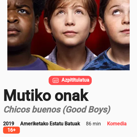
Azpititulatua
Mutiko onak
Chicos buenos (Good Boys)
2019
Ameriketako Estatu Batuak
86 min
Komedia
16+