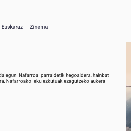
 Euskaraz
Zinema
da egun. Nafarroa iparraldetik hegoaldera, hainbat
atera, Nafarroako leku ezkutuak ezagutzeko aukera