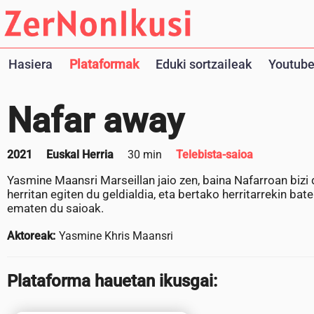
Hasiera
Plataformak
Eduki sortzaileak
Youtube
Nafar away
2021
Euskal Herria
30 min
Telebista-saioa
Yasmine Maansri Marseillan jaio zen, baina Nafarroan bizi 
herritan egiten du geldialdia, eta bertako herritarrekin b
ematen du saioak.
Aktoreak:
Yasmine Khris Maansri
Plataforma hauetan ikusgai: