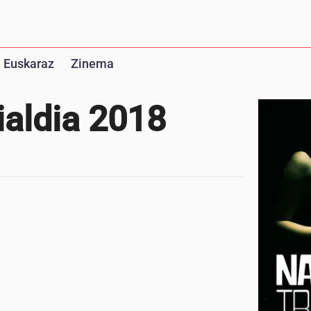
 Euskaraz
Zinema
aialdia 2018