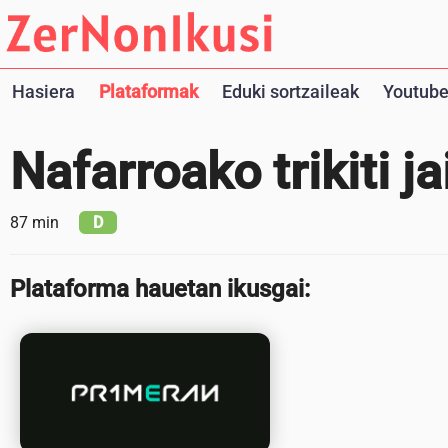
Hasiera
Plataformak
Eduki sortzaileak
Youtube
Nafarroako trikiti j
87 min
D
Plataforma hauetan ikusgai: