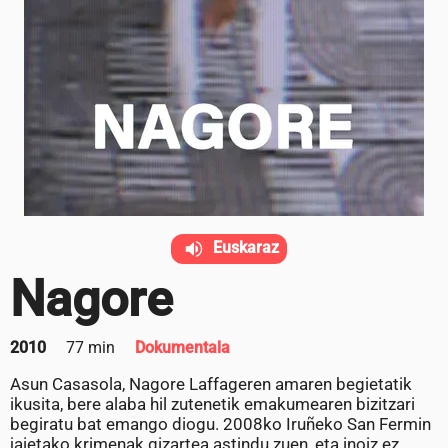
Euskaraz
Nagore
2010
77 min
Dokumentala
Asun Casasola, Nagore Laffageren amaren begietatik
ikusita, bere alaba hil zutenetik emakumearen bizitzari
begiratu bat emango diogu. 2008ko Iruñeko San Fermin
jaietako krimenak gizartea astindu zuen, eta inoiz ez