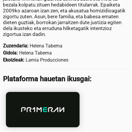
bezala kolpatu zituen hedabideen titularrak. Epaiketa
2009ko azaroan izan zen, eta akusatua homizidioagatik
zigortu zuten. Asun, bere familia, eta babesa ematen
dieten guztiak, borrokan jarraitzen dute justizia egiten
dela ikusteko eta erruduna hilketagatik intentzioz
zigortua izan dadin.
Zuzendaria:
Helena Taberna
Gidoia:
Helena Taberna
Ekoizleak:
Lamia Producciones
Plataforma hauetan ikusgai: