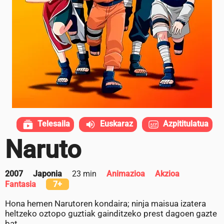
Telesaila
Euskaraz
Azpititulatua
Naruto
2007
Japonia
23 min
Animazioa
Akzioa
Fantasia
7+
Hona hemen Narutoren kondaira; ninja maisua izatera
heltzeko oztopo guztiak gainditzeko prest dagoen gazte
bat.