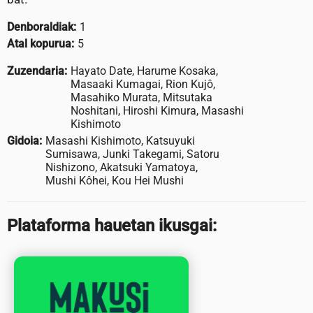
Denboraldiak:
1
Atal kopurua:
5
Zuzendaria:
Hayato Date, Harume Kosaka,
Masaaki Kumagai, Rion Kujô,
Masahiko Murata, Mitsutaka
Noshitani, Hiroshi Kimura, Masashi
Kishimoto
Gidoia:
Masashi Kishimoto, Katsuyuki
Sumisawa, Junki Takegami, Satoru
Nishizono, Akatsuki Yamatoya,
Mushi Kôhei, Kou Hei Mushi
Plataforma hauetan ikusgai: