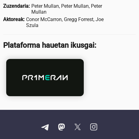
Zuzendaria:
Peter Mullan, Peter Mullan, Peter
Mullan
Aktoreak:
Conor McCarron, Gregg Forrest, Joe
Szula
Plataforma hauetan ikusgai: