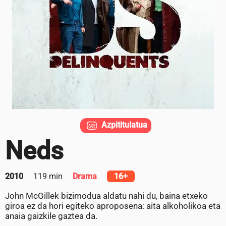
Azpititulatua
Neds
2010
119 min
Drama
16+
John McGillek bizimodua aldatu nahi du, baina etxeko
giroa ez da hori egiteko aproposena: aita alkoholikoa eta
anaia gaizkile gaztea da.