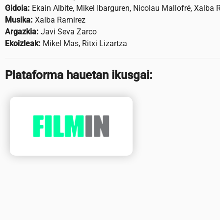
Gidoia:
Ekain Albite, Mikel Ibarguren, Nicolau Mallofré, Xalba
Musika:
Xalba Ramirez
Argazkia:
Javi Seva Zarco
Ekoizleak:
Mikel Mas, Ritxi Lizartza
Plataforma hauetan ikusgai: