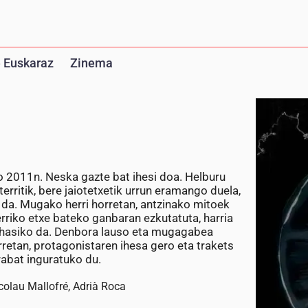
 Euskaraz
Zinema
o 2011n. Neska gazte bat ihesi doa. Helburu
territik, bere jaiotetxetik urrun eramango duela,
o da. Mugako herri horretan, antzinako mitoek
rriko etxe bateko ganbaran ezkutatuta, harria
 hasiko da. Denbora lauso eta mugagabea
rretan, protagonistaren ihesa gero eta trakets
rabat inguratuko du.
icolau Mallofré, Adrià Roca