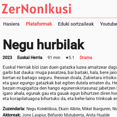
Hasiera
Plataformak
Eduki sortzaileak
Youtube
Negu hurbilak
2023
Euskal Herria
91 min
5.1
Drama
Euskal Herriak bizi izan duen gatazka luzea amaitzear dag
garbi bat dauka: muga pasatzea, bai baitaki, hala, bere jaio
bertan ez baitago seguru. Ihesean doala, Zubietara iritsik
eta gaur egungo gatazkak bat egiten dutela ematen du. He
bezain mugigaitza den hango egunerokotasunaz jabetzen
igaro ahala, egunak gau eta gauak egun bihurtzen diren ho
eta korapilatuagoa bihurtuko da, eta behe-laino trinkoak e
Zuzendaria:
Negu Kolektiboa, Ekain Albite, Mikel Ibarguren, N
Aktoreak:
Jone Laspiur, Beñardo Mutuberria, Anita Hualde