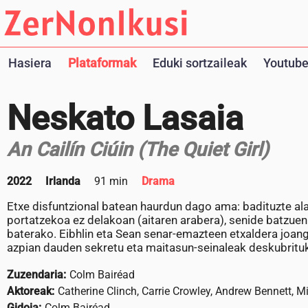
Hasiera
Plataformak
Eduki sortzaileak
Youtube
Neskato Lasaia
An Cailín Ciúin (The Quiet Girl)
2022
Irlanda
91 min
Drama
Etxe disfuntzional batean haurdun dago ama: badituzte ala
portatzekoa ez delakoan (aitaren arabera), senide batzue
baterako. Eibhlin eta Sean senar-emazteen etxaldera joango
azpian dauden sekretu eta maitasun-seinaleak deskubrituk
Zuzendaria:
Colm Bairéad
Aktoreak:
Catherine Clinch, Carrie Crowley, Andrew Bennett, M
Gidoia:
Colm Bairéad