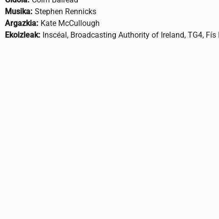
Musika:
Stephen Rennicks
Argazkia:
Kate McCullough
Ekoizleak:
Inscéal, Broadcasting Authority of Ireland, TG4, Fís