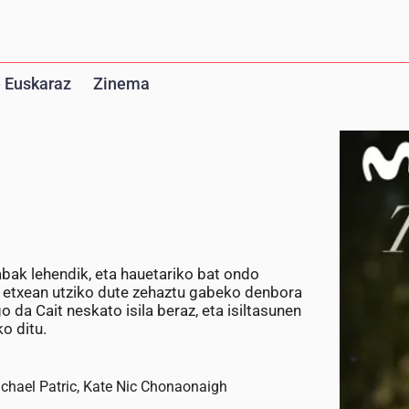
 Euskaraz
Zinema
bak lehendik, eta hauetariko bat ondo
n etxean utziko dute zehaztu gabeko denbora
 da Cait neskato isila beraz, eta isiltasunen
o ditu.
ichael Patric, Kate Nic Chonaonaigh