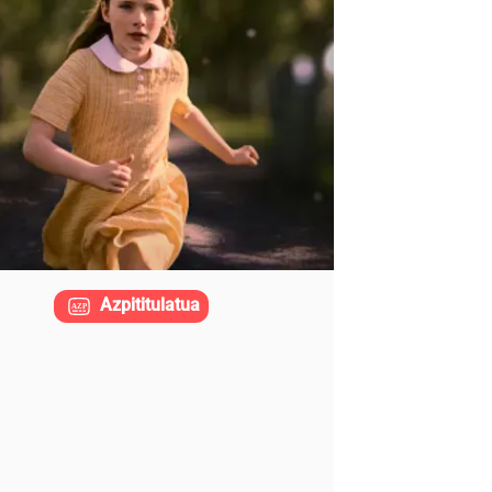
Azpititulatua