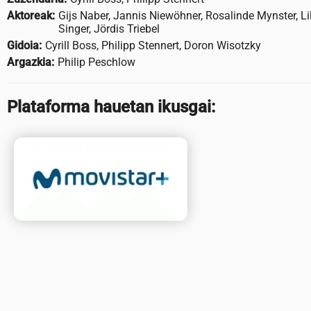
Aktoreak:
Gijs Naber, Jannis Niewöhner, Rosalinde Mynster, L
Singer, Jördis Triebel
Gidoia:
Cyrill Boss, Philipp Stennert, Doron Wisotzky
Argazkia:
Philip Peschlow
Plataforma hauetan ikusgai: