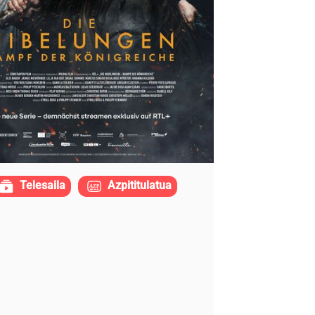
Telesaila
Azpititulatua