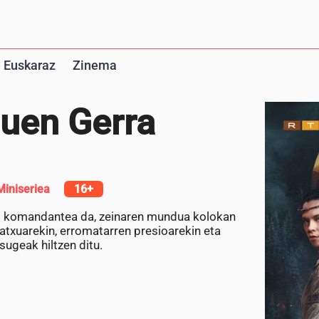
 Euskaraz
Zinema
nuen Gerra
Miniseriea
16+
o komandantea da, zeinaren mundua kolokan
atxuarekin, erromatarren presioarekin eta
sugeak hiltzen ditu.