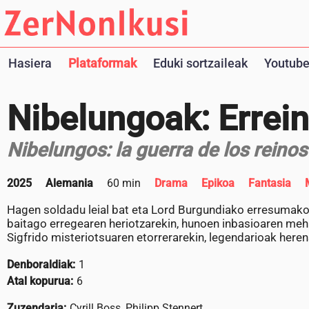
Hasiera
Plataformak
Eduki sortzaileak
Youtube
Nibelungoak: Errei
Nibelungos: la guerra de los reinos
2025
Alemania
60 min
Drama
Epikoa
Fantasia
Hagen soldadu leial bat eta Lord Burgundiako erresumak
baitago erregearen heriotzarekin, hunoen inbasioaren meh
Sigfrido misteriotsuaren etorrerarekin, legendarioak heren
Denboraldiak:
1
Atal kopurua:
6
Zuzendaria:
Cyrill Boss, Philipp Stennert