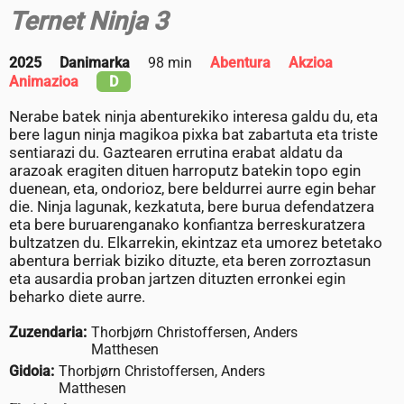
Ternet Ninja 3
2025
Danimarka
98 min
Abentura
Akzioa
Animazioa
D
Nerabe batek ninja abenturekiko interesa galdu du, eta
bere lagun ninja magikoa pixka bat zabartuta eta triste
sentiarazi du. Gaztearen errutina erabat aldatu da
arazoak eragiten dituen harroputz batekin topo egin
duenean, eta, ondorioz, bere beldurrei aurre egin behar
die. Ninja lagunak, kezkatuta, bere burua defendatzera
eta bere buruarenganako konfiantza berreskuratzera
bultzatzen du. Elkarrekin, ekintzaz eta umorez betetako
abentura berriak biziko dituzte, eta beren zorroztasun
eta ausardia proban jartzen dituzten erronkei egin
beharko diete aurre.
Zuzendaria:
Thorbjørn Christoffersen, Anders
Matthesen
Gidoia:
Thorbjørn Christoffersen, Anders
Matthesen