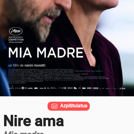
Azpititulatua
Nire ama