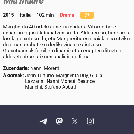
Mia madre
2015
Italia
102 min
Drama
7+
Margherita 40 urteko zine zuzendaria Vitorrio bere
senarrarengandik banatzen ari da. Aldi berean, bere ama
larriki gaixotuko da, eta Margheritaren anaiak lana utziko
du amari erabateko dedikazioa eskaintzeko.
Gaixotasunak familien dinamiketan eragiten dituzten
aldaketa dramatikoen analisia da filma.
Zuzendaria:
Nanni Moretti
Aktoreak:
John Turturro, Margherita Buy, Giulia
Lazzarini, Nanni Moretti, Beatrice
Mancini, Stefano Abbati