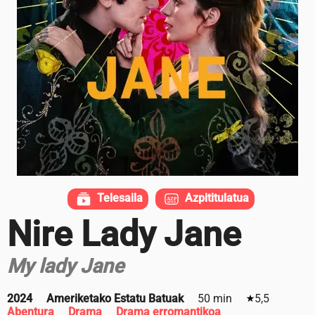
Telesaila
Azpititulatua
Nire Lady Jane
My lady Jane
2024
Ameriketako Estatu Batuak
50 min
5,5
Abentura
Drama
Drama erromantikoa