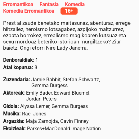
Erromantikoa
Fantasia
Komedia
Komedia Erromantikoa
16+
Prest al zaude benetako maitasunaz, abenturaz, errege
hiltzailez, heroismo lotsagabez, azpijoko maltzurrez,
ezpata borrokez, errealismo magikoaren kutsuaz eta
sexu mordoaz beteriko istorioan murgiltzeko? Ziur
baietz. Ongi etorri Nire Lady Jane-ra.
Denboraldiak:
1
Atal kopurua:
8
Zuzendaria:
Jamie Babbit, Stefan Schwartz,
Gemma Burgess
Aktoreak:
Emily Bader, Edward Bluemel,
Jordan Peters
Gidoia:
Alyssa Lerner, Gemma Burgess
Musika:
Rael Jones
Argazkia:
Maja Zamojda, Gavin Finney
Ekoizleak:
Parkes+MacDonald Image Nation