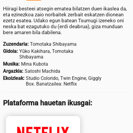
Hiiragi besteei atsegin ematea bilatzen duen ikaslea da,
eta ezinezkoa zaio norbaitek zerbait eskatzen dionean
ezetz esatea. Udako egun batean Tsumugi izeneko oni
neska bat ezagutuko du (erdi deabrua), giza munduan
bere amaren bila dabilena.
Zuzendaria:
Tomotaka Shibayama
Gidoia:
Yūko Kakihara, Tomotaka
Shibayama
Musika:
Mina Kubota
Argazkia:
Satoshi Machida
Ekoizleak:
Studio Colorido, Twin Engine, Giggly
Box. Banatzailea: Netflix
Plataforma hauetan ikusgai: