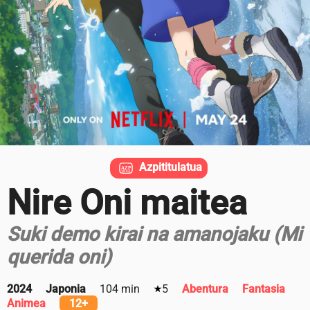
Azpititulatua
Nire Oni maitea
Suki demo kirai na amanojaku (Mi
querida oni)
2024
Japonia
104 min
5
Abentura
Fantasia
Animea
12+