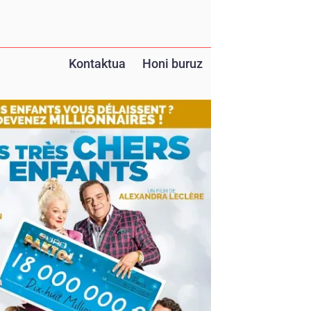
Kontaktua
Honi buruz