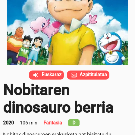
Euskaraz
Azpititulatua
Nobitaren
dinosauro berria
2020
106 min
Fantasia
D
Nobitak dinosauroen erakusketa bat bisitatu du