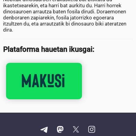
ikastetxearekin, eta harri bat aurkitu du. Harri horrek
dinosauroen arrautza baten fosila dirudi. Doraemonen
denboraren zapiarekin, fosila jatorrizko egoerara
itzultzen du, eta arrautzatik bi dinosauro biki ateratzen
dira.
Plataforma hauetan ikusgai: