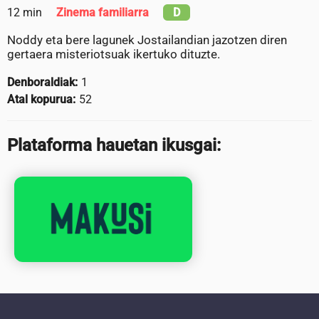
12 min
Zinema familiarra
D
Noddy eta bere lagunek Jostailandian jazotzen diren
gertaera misteriotsuak ikertuko dituzte.
Denboraldiak:
1
Atal kopurua:
52
Plataforma hauetan ikusgai: