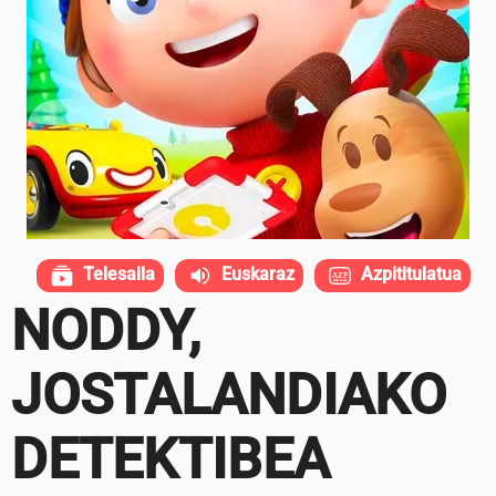
Telesaila
Euskaraz
Azpititulatua
NODDY,
JOSTALANDIAKO
DETEKTIBEA