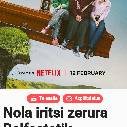
Telesaila
Azpititulatua
Nola iritsi zerura