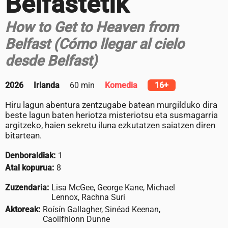
Belfastetik
How to Get to Heaven from
Belfast (Cómo llegar al cielo
desde Belfast)
2026
Irlanda
60 min
Komedia
16+
Hiru lagun abentura zentzugabe batean murgilduko dira
beste lagun baten heriotza misteriotsu eta susmagarria
argitzeko, haien sekretu iluna ezkutatzen saiatzen diren
bitartean.
Denboraldiak:
1
Atal kopurua:
8
Zuzendaria:
Lisa McGee, George Kane, Michael
Lennox, Rachna Suri
Aktoreak:
Roísín Gallagher, Sinéad Keenan,
Caoilfhionn Dunne