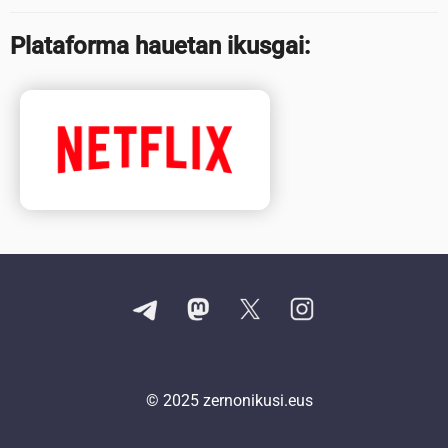
Plataforma hauetan ikusgai:
© 2025
zernonikusi.eus