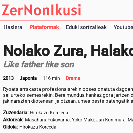
Hasiera
Plataformak
Eduki sortzaileak
Youtube
Nolako Zura, Halak
Like father like son
2013
Japonia
116 min
Drama
Ryoata arrakasta profesionalarekin obsesionatuta dagoen a
sei urteko semearekin. Bere mundua hankaz gora jartzen 
jakinarazten diotenean, jaiotzean, umea beste batengatik a
Zuzendaria:
Hirokazu Kore-eda
Aktoreak:
Masaharu Fukuyama, Yoko Maki, Jun Kunimura, M
Gidoia:
Hirokazu Koreeda