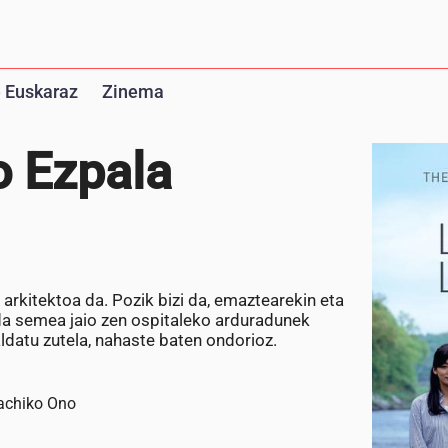
 Euskaraz
Zinema
o Ezpala
rkitektoa da. Pozik bizi da, emaztearekin eta
da semea jaio zen ospitaleko arduradunek
ldatu zutela, nahaste baten ondorioz.
achiko Ono