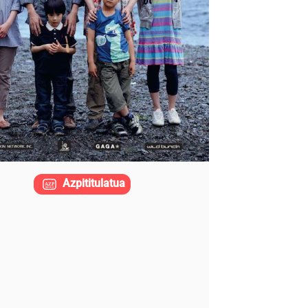
Azpititulatua