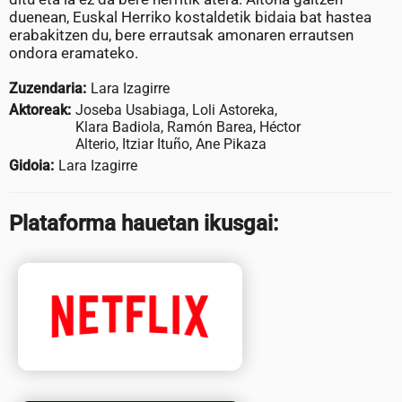
duenean, Euskal Herriko kostaldetik bidaia bat hastea
erabakitzen du, bere errautsak amonaren errautsen
ondora eramateko.
Zuzendaria:
Lara Izagirre
Aktoreak:
Joseba Usabiaga, Loli Astoreka,
Klara Badiola, Ramón Barea, Héctor
Alterio, Itziar Ituño, Ane Pikaza
Gidoia:
Lara Izagirre
Plataforma hauetan ikusgai: