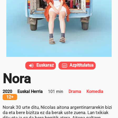
Euskaraz
Azpititulatua
Nora
2020
Euskal Herria
101 min
Drama
Komedia
12+
Norak 30 urte ditu, Nicolas aitona argentinarrarekin bizi
da eta bere bizitza ez da berak uste zuena. Lan txikiak
ditu eta ia ez da bere herritik atera. Aitona galtzen